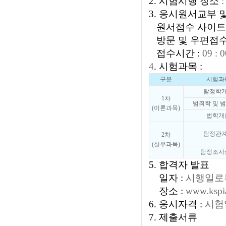
2. 시험시행 장소
3. 응시원서교부 
원서접수 사이트 ww
방문 및 우편접수 
접수시간 :
09 :
4
. 시험과목 :
구분
시험과
탐정학
1차
범죄학 및 
(이론과목)
법학개
탐정관
2차
(실무과목)
탐정조사
5. 합격자 발표
일자 :
시행일로부
장소 :
www.ks
6. 응시자격 :
시험일
7. 제출서류