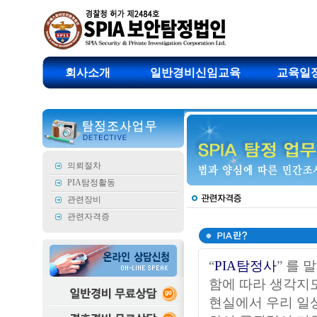
회사소개
일반경비신임교육
교육일
의뢰절차
PIA탐정활동
관련장비
관련자격증
“
PIA탐정사
” 를
함에 따라 생각지도
현실에서 우리 일상