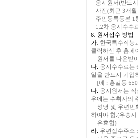
응시원서(반드시
사진(최근 3개월
주민등록등본 1
1,2차 응시수수료 6
8. 원서접수 방법
가
.
한국특수직능교육
클릭하신 후 홈페
원서를 다운받아 
나.
응시수수료는 6
일을 반드시 기입
[예 : 홍길동 6501
다.
응시원서는 직접
우에는 수취자의 주
성명 및 우편번호
하여야 함.(우송
유효함)
라.
우편접수주소 :