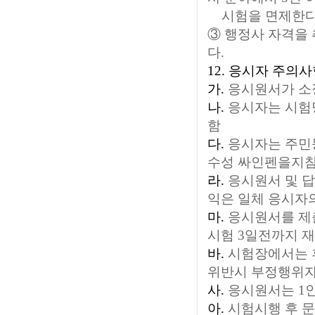
시험을 면제한다
③ 행정사 자격을
다.
12. 응시자 주의
가.
응시원서가 소
나.
응시자는 시험당
함
다.
응시자는 주민등
수성 싸인펜을지참
라.
응시원서 및 답
익은 일체 응시자
마.
응시원서를 제
시험 3일전까지 
바.
시험장에서는 휴
위반시 부정행위자
사.
응시원서는 1인
아.
시험시행 후 문