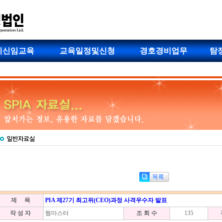
비신임교육
교육일정및신청
경호경비업무
탐
제 목
PIA 제27기 최고위(CEO)과정 사격우수자 발표
작 성 자
웹마스터
조 회 수
135