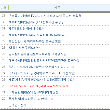
번호
제 목
33
「포돌이 지상파 TV방송」시나리오 소재 공모전-경찰청-
32
제10회 연예인관리사(EA) 접수기간 수정공고
31
제5기 도감청 탐색사 수료식
30
제10회 연예인관리사 자격취득 공개시험 공고
29
도감청탐색사 자격취득과정 교육생 모집
28
KS유망자격증 정보센타
27
공익침해감시원 전문화교육과정 교육생 모집
26
대구 수성대학교 민간조사사 CEO최고위과정 교육대상...
25
PIA민간조사사 29기 광운대 수료식 사진입니다.
[1]
24
PIA 제31기,32기 동국대학교 최고위(CEO)과정 모집...
23
제27 기 PIA 탐정 민간조사 최고위(CEO)과정 수료식
22
PIA 제27기 최고위(CEO)과정 사격우수자 발표
21
국제공인 탐정소개 및 우리나라의 실정
20
국세청 탈세 포상금 제도 안내...
[2]
19
인맥관리전략