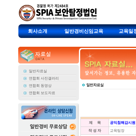
회사소개
일반경비신임교육
교육일
일반자료실
연합회 사진갤러리
연합회 동영상
연합회 보도자료
제 목
공익침해감시원 
작 성 자
교육팀장