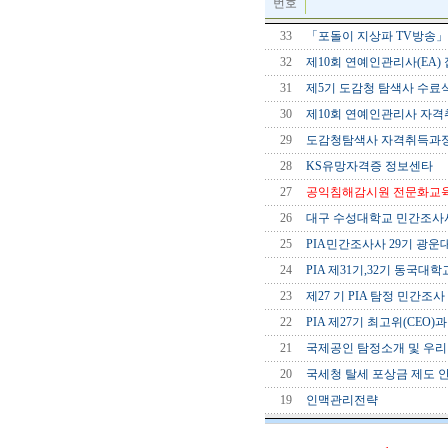
번호
33
「포돌이 지상파 TV방송」
32
제10회 연예인관리사(EA
31
제5기 도감청 탐색사 수료
30
제10회 연예인관리사 자격
29
도감청탐색사 자격취득과정
28
KS유망자격증 정보센타
27
공익침해감시원 전문화교육
26
대구 수성대학교 민간조사사
25
PIA민간조사사 29기 광운
24
PIA 제31기,32기 동국대학
23
제27 기 PIA 탐정 민간조
22
PIA 제27기 최고위(CEO
21
국제공인 탐정소개 및 우
20
국세청 탈세 포상금 제도 안내
19
인맥관리전략