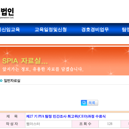
비신임교육
교육일정및신청
경호경비업무
탐
제 목
제27 기 PIA 탐정 민간조사 최고위(CEO)과정 수료식
작 성 자
웹마스터
조 회 수
128