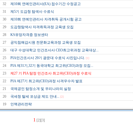
32
제10회 연예인관리사(EA) 접수기간 수정공고
31
제5기 도감청 탐색사 수료식
30
제10회 연예인관리사 자격취득 공개시험 공고
29
도감청탐색사 자격취득과정 교육생 모집
28
KS유망자격증 정보센타
27
공익침해감시원 전문화교육과정 교육생 모집
26
대구 수성대학교 민간조사사 CEO최고위과정 교육대상...
25
PIA민간조사사 29기 광운대 수료식 사진입니다.
[1]
24
PIA 제31기,32기 동국대학교 최고위(CEO)과정 모집...
23
제27 기 PIA 탐정 민간조사 최고위(CEO)과정 수료식
22
PIA 제27기 최고위(CEO)과정 사격우수자 발표
21
국제공인 탐정소개 및 우리나라의 실정
20
국세청 탈세 포상금 제도 안내...
[2]
19
인맥관리전략
1
[2]
[3]