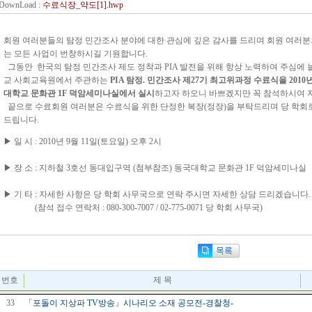
DownLoad :
수료식장_약도[1].hwp
회
원 여러분들의 탐정 민간조사 분야에 대한 관심에 깊은 감사를 드리며 회원 여러분
는 모든 사업이 번창하시길 기원합니다.
그동안 한국의 탐정 민간조사 제도 정착과 PIA 발전을 위해 항상 노력하여 주심에 
교 사회교육원에서 주관하는
PIA 탐정. 민간조사 제27기 최고위과정 수료식을 2010년
대학교 문화관 1F 덕암세미나실에서 실시
하고자 하오니 바쁘겠지만 꼭 참석하시여 
끝으로 수료회원 여러분은 수료식을 위한 단정한 복장(정장)을 부탁드리며 당 학회
드립니다.
▶ 일 시 : 2010년 9월 11일(토요일) 오후 2시
▶ 장 소 : 지하철 3호선 동대입구역 (첨부참조) 동국대학교 문화관 1F 덕암세미나실
▶ 기 타 : 자세한 사항은 당 학회 사무국으로 연락 주시면 자세한 상담 드리겠습니다.
(참석 접수 연락처 : 080-300-7007 / 02-775-0071 당 학회 사무국)
번호
제 목
33
「포돌이 지상파 TV방송」시나리오 소재 공모전-경찰청-