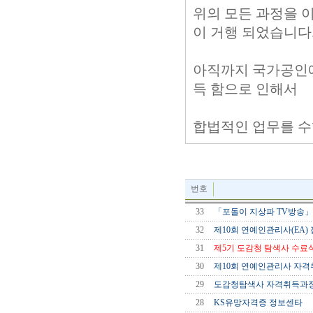
위의 모든 과정을 
이 거행 되었습니다
아직까지 국가공인에
득 함으로 인해서
합법적인 업무를 수
번호
33
「포돌이 지상파 TV방송」
32
제10회 연예인관리사(EA
31
제5기 도감청 탐색사 수료
30
제10회 연예인관리사 자격
29
도감청탐색사 자격취득과정
28
KS유망자격증 정보센타