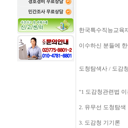
한국특수직능교육재단
이수하신 분들에 한
도청탐색사 / 도
"1 도감청관련법 
2. 유무선 도청탐색
3. 도감청 기기론