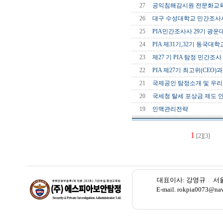
27
공익침해감시원 전문화교육
26
대구 수성대학교 민간조사사
25
PIA민간조사사 29기 광운
24
PIA 제31기,32기 동국대학
23
제27 기 PIA 탐정 민간조
22
PIA 제27기 최고위(CEO
21
국제공인 탐정소개 및 우
20
국세청 탈세 포상금 제도 안내
19
인맥관리전략
1
[2]
[3]
대표이사: 강영규 서울 종로
E-mail. rokpia007