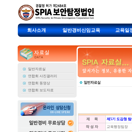
회사소개
일반경비신임교육
교육일
일반자료실
연합회 사진갤러리
연합회 동영상
연합회 보도자료
제 목
제5기 도감청 
작 성 자
교육행정팀장